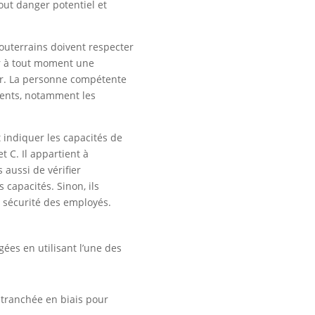
out danger potentiel et
souterrains doivent respecter
oir à tout moment une
er. La personne compétente
ments, notamment les
 indiquer les capacités de
t C. Il appartient à
 aussi de vérifier
capacités. Sinon, ils
 sécurité des employés.
ées en utilisant l’une des
a tranchée en biais pour