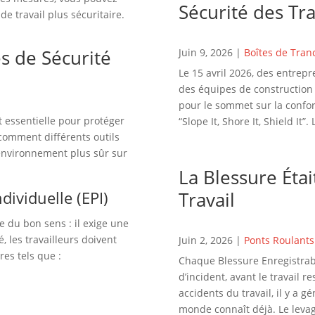
Sécurité des Tr
de travail plus sécuritaire.
s de Sécurité
Juin 9, 2026
|
Boîtes de Tran
Le 15 avril 2026, des entrepr
des équipes de construction d
pour le sommet sur la confor
t essentielle pour protéger
“Slope It, Shore It, Shield It”. L
 comment différents outils
environnement plus sûr sur
La Blessure Étai
Travail
dividuelle (EPI)
e du bon sens : il exige une
, les travailleurs doivent
Juin 2, 2026
|
Ponts Roulants
es tels que :
Chaque Blessure Enregistrabl
d’incident, avant le travail r
accidents du travail, il y a 
monde connaît déjà. Le levag