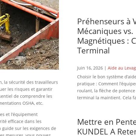
Préhenseurs à V
Mécaniques vs.
Magnétiques : C
Terminal
Juin 16, 2026
|
Aide au Leva
Choisir le bon système d’ai
, la sécurité des travailleurs
pratique : Comment l’équipeme
er les risques et garantir
roulant, la flèche de potence 
ssentiel de comprendre les
terminal la maintient. Cela f
ementations OSHA, etc.
res et l’équipement
Mettre en Pente
ité efficace dans les
 guide sur les exigences de
KUNDEL A Reten
ces mesures, vous pouvez