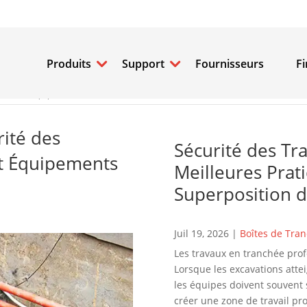
Produits
Support
Fournisseurs
F
rnitures et Équipements dont Vous avez Besoin
rité des
Sécurité des Tr
et Équipements
Meilleures Prat
Superposition d
Juil 19, 2026
|
Boîtes de Tra
Les travaux en tranchée prof
Lorsque les excavations atte
les équipes doivent souvent 
créer une zone de travail pro