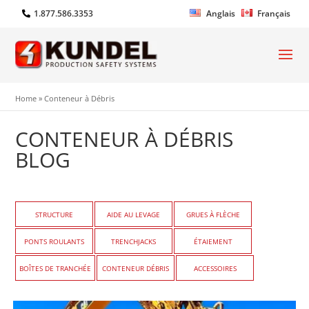
1.877.586.3353
Anglais
Français
Home
»
Conteneur à Débris
CONTENEUR À DÉBRIS
BLOG
STRUCTURE
AIDE AU LEVAGE
GRUES À FLÈCHE
PONTS ROULANTS
TRENCHJACKS
ÉTAIEMENT
BOÎTES DE TRANCHÉE
CONTENEUR DÉBRIS
ACCESSOIRES