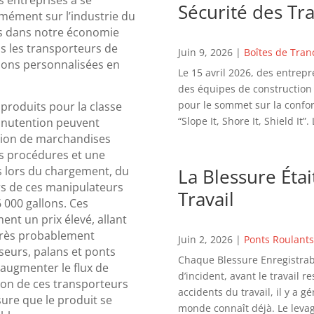
Sécurité des Tr
mément sur l’industrie du
s dans notre économie
us les transporteurs de
Juin 9, 2026
|
Boîtes de Tran
tions personnalisées en
Le 15 avril 2026, des entrepr
des équipes de construction d
pour le sommet sur la confor
 produits pour la classe
“Slope It, Shore It, Shield It”. 
anutention peuvent
ition de marchandises
s procédures et une
es lors du chargement, du
La Blessure Étai
s de ces manipulateurs
Travail
6 000 gallons. Ces
nt un prix élevé, allant
 très probablement
Juin 2, 2026
|
Ponts Roulants
seurs, palans et ponts
Chaque Blessure Enregistrabl
 augmenter le flux de
d’incident, avant le travail r
ion de ces transporteurs
accidents du travail, il y a 
ure que le produit se
monde connaît déjà. Le levag