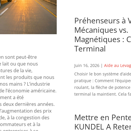
Préhenseurs à V
Mécaniques vs.
Magnétiques : C
Terminal
en sont peut-être
 lait ou que nous
Juin 16, 2026
|
Aide au Leva
tures de la vie,
Choisir le bon système d’ai
ont les produits que nous
pratique : Comment l’équipeme
nos mains ? L’industrie
roulant, la flèche de potence 
de l’économie américaine.
terminal la maintient. Cela f
ement a été
s deux dernières années.
à l’augmentation des prix
Mettre en Pente
nde, à la congestion des
nsommateurs et à la
KUNDEL A Reten
s entreprises à se