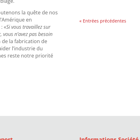
mblage.
outenons la quête de nos
l’Amérique en
« Entrées précédentes
: «
Si vous travaillez sur
, vous n’avez pas besoin
n de la fabrication de
ider l’industrie du
s reste notre priorité
pport
Informations Société