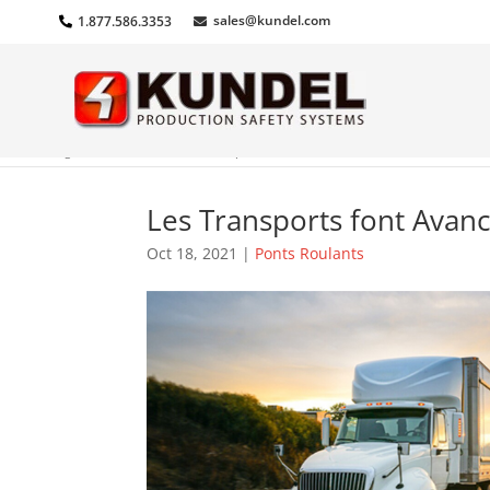
sales@kundel.com
1.877.586.3353
Home
»
Blog
»
Ponts Roulants
»
Les Transports font Avancer l’Économie
Les Transports font Avan
Oct 18, 2021
|
Ponts Roulants