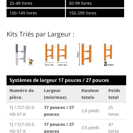
25-49 livres
50-99 livres
100-149 livres
150-299 livres
Kits Triés par Largeur :
Systèmes de largeur 17 pouces / 27 pouces
Numéro de
Largeur
Hauteur
Poids
pièce.
(min/max)
totale
total
TJ-1727-02.0-
17 pouces / 27
25
2,0 pieds
HD-ST-K
pouces
livres
TJ-1727-03.5-
17 pouces / 27
47
3,5 pieds
HD-ST-K
pouces
livres