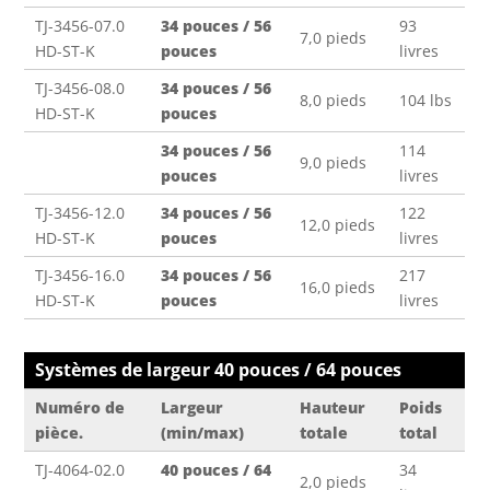
TJ-3456-07.0
34 pouces / 56
93
7,0 pieds
HD-ST-K
pouces
livres
TJ-3456-08.0
34 pouces / 56
8,0 pieds
104 lbs
HD-ST-K
pouces
34 pouces / 56
114
9,0 pieds
pouces
livres
TJ-3456-12.0
34 pouces / 56
122
12,0 pieds
HD-ST-K
pouces
livres
TJ-3456-16.0
34 pouces / 56
217
16,0 pieds
HD-ST-K
pouces
livres
Systèmes de largeur 40 pouces / 64 pouces
Numéro de
Largeur
Hauteur
Poids
pièce.
(min/max)
totale
total
TJ-4064-02.0
40 pouces / 64
34
2,0 pieds