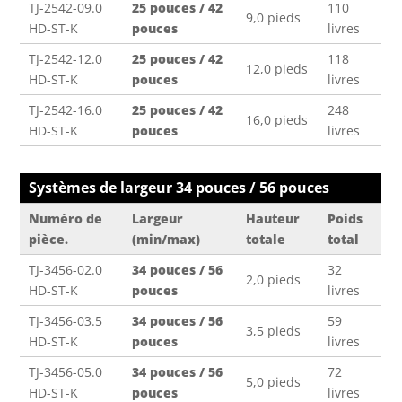
TJ-2542-09.0
25 pouces / 42
110
9,0 pieds
HD-ST-K
pouces
livres
TJ-2542-12.0
25 pouces / 42
118
12,0 pieds
HD-ST-K
pouces
livres
TJ-2542-16.0
25 pouces / 42
248
16,0 pieds
HD-ST-K
pouces
livres
Systèmes de largeur 34 pouces / 56 pouces
Numéro de
Largeur
Hauteur
Poids
pièce.
(min/max)
totale
total
TJ-3456-02.0
34 pouces / 56
32
2,0 pieds
HD-ST-K
pouces
livres
TJ-3456-03.5
34 pouces / 56
59
3,5 pieds
HD-ST-K
pouces
livres
TJ-3456-05.0
34 pouces / 56
72
5,0 pieds
HD-ST-K
pouces
livres