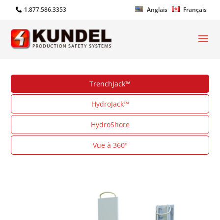
1.877.586.3353
Anglais
Français
TrenchJack™
HydroJack™
HydroShore
Vue à 360º