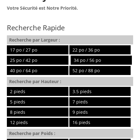
Votre Sécurité est Notre Priorité.
Recherche Rapide
Recherche par Largeur :
17 po / 27 po
22 po / 36 po
25 po / 42 po
34 po / 56 po
40 po / 64 po
52 po / 88 po
Recherche par Hauteur :
2 pieds
3.5 pieds
5 pieds
7 pieds
8 pieds
9 pieds
12 pieds
16 pieds
Recherche par Poids :